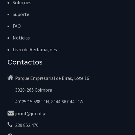
Soluções
Suporte
FAQ
Notícias
Livro de Reclamações
Contactos
Parque Empresarial de Eiras, Lote 16
3020-265 Coimbra
40°25'15.598``N, 8°44'66.044``W.
jorinf@jorinf.pt
239 852 470