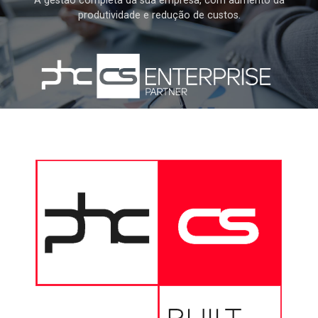
A gestão completa da sua empresa, com aumento da
produtividade e redução de custos.