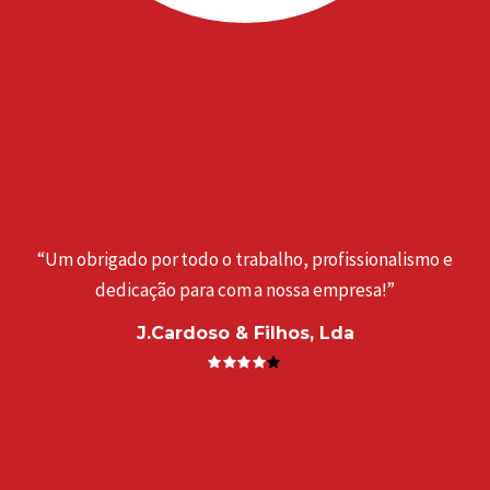
“Um obrigado por todo o trabalho, profissionalismo e
dedicação para com a nossa empresa!”
J.Cardoso & Filhos, Lda
a
“
. ”
e