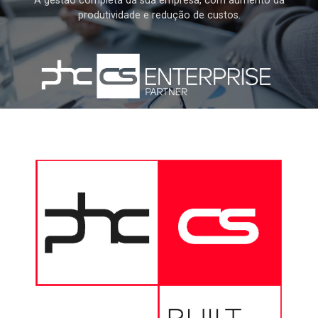
A gestão completa da sua empresa, com aumento da
produtividade e redução de custos.