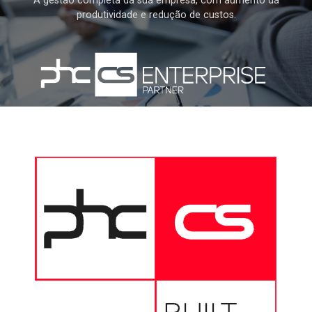
A gestão completa da sua empresa, com aumento da
produtividade e redução de custos.