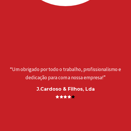
“Um obrigado por todo o trabalho, profissionalismo e
dedicação para com a nossa empresa!”
J.Cardoso & Filhos, Lda
a
“
. ”
e