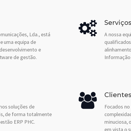
Serviço
omunicações, Lda., está
A nossa equ
ne uma equipa de
qualificados
 desenvolvimento e
alinhamento
tware de gestão.
Informação 
Cliente
os soluções de
Focados no 
s, de forma totalmente
complexidad
gestão ERP PHC.
minuciosa, 
em vista o 