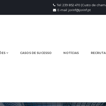
Tel: 239 852 470 (Custo de chama
E-mail: jorinf@jorinf.pt
ÕES
CASOS DE SUCESSO
NOTÍCIAS
RECRUT