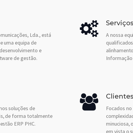
Serviço
omunicações, Lda., está
A nossa equ
ne uma equipa de
qualificados
 desenvolvimento e
alinhamento
tware de gestão.
Informação 
Cliente
os soluções de
Focados no 
s, de forma totalmente
complexidad
gestão ERP PHC.
minuciosa, 
em vista o 