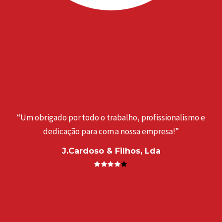
“Um obrigado por todo o trabalho, profissionalismo e
dedicação para com a nossa empresa!”
J.Cardoso & Filhos, Lda
a
“
. ”
e