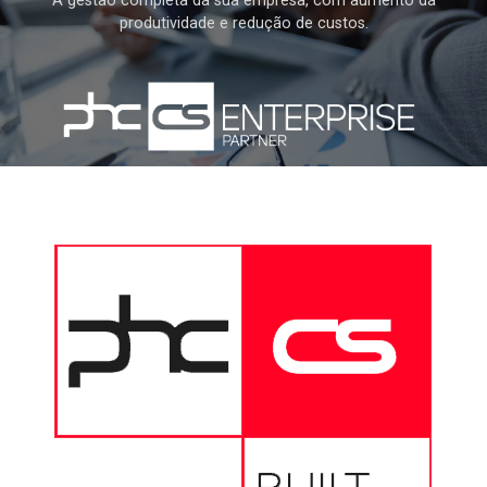
A gestão completa da sua empresa, com aumento da
produtividade e redução de custos.