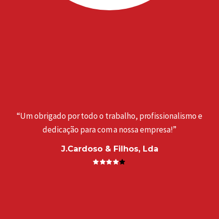
“Um obrigado por todo o trabalho, profissionalismo e
dedicação para com a nossa empresa!”
J.Cardoso & Filhos, Lda
a
“
. ”
e