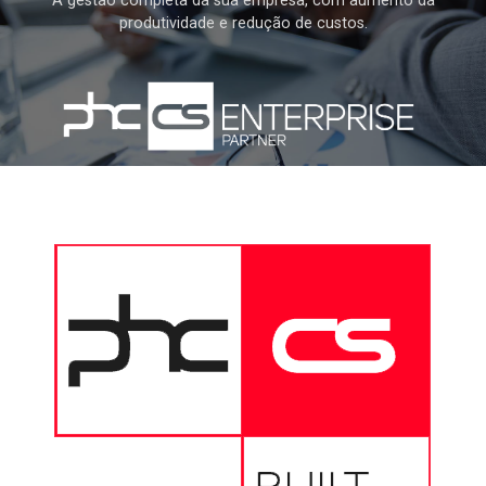
A gestão completa da sua empresa, com aumento da
produtividade e redução de custos.