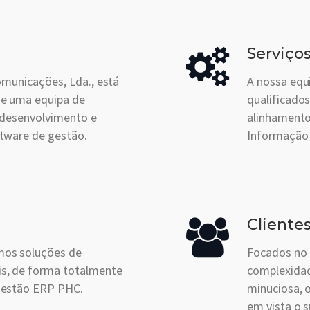
Serviço
omunicações, Lda., está
A nossa equ
ne uma equipa de
qualificados
 desenvolvimento e
alinhamento
tware de gestão.
Informação 
Cliente
os soluções de
Focados no 
s, de forma totalmente
complexidad
gestão ERP PHC.
minuciosa, 
em vista o 