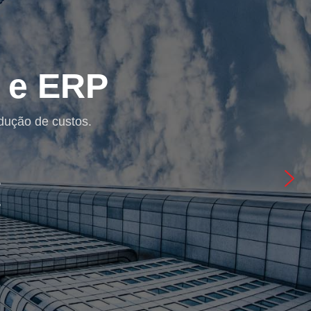
uções de Seguran
nça bem concebida torna-se fundamental para assegura
sistemas e soluções por nós implementados.
SABER MAIS