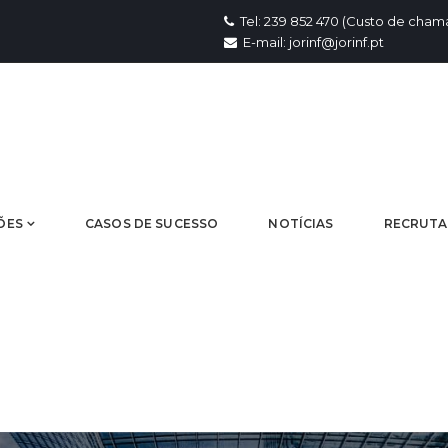
Tel: 239 852 470 (Custo de chama
E-mail: jorinf@jorinf.pt
ÕES
CASOS DE SUCESSO
NOTÍCIAS
RECRUT