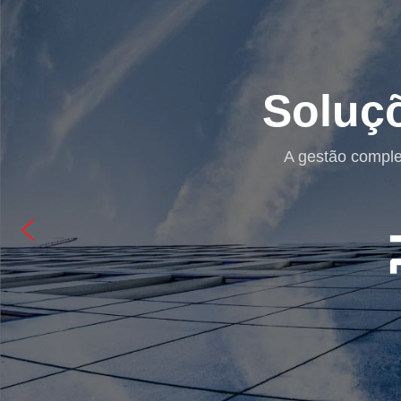
e ERP
ão de custos.