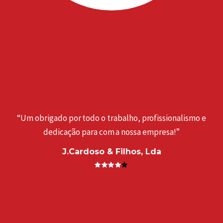
“Um obrigado por todo o trabalho, profissionalismo e
dedicação para com a nossa empresa!”
J.Cardoso & Filhos, Lda
a
“
. ”
e