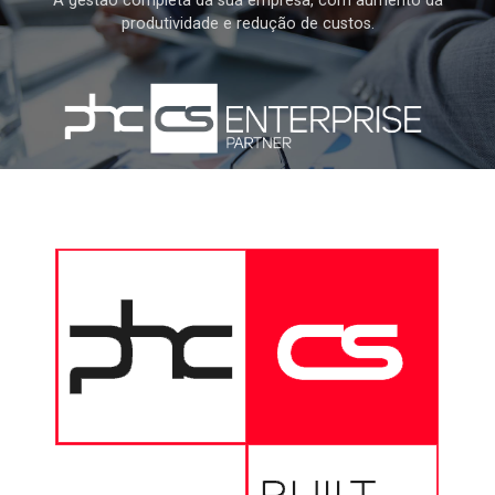
A gestão completa da sua empresa, com aumento da
produtividade e redução de custos.