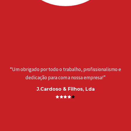
“Um obrigado por todo o trabalho, profissionalismo e
dedicação para com a nossa empresa!”
J.Cardoso & Filhos, Lda
a
“
. ”
e