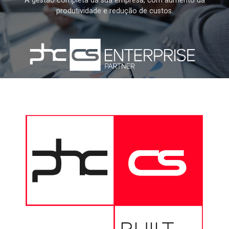
A gestão completa da sua empresa, com aumento da
produtividade e redução de custos.