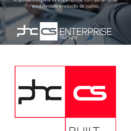
A gestão completa da sua empresa, com aumento da
produtividade e redução de custos.