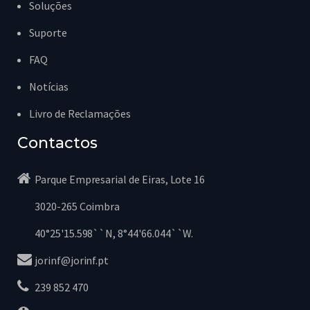
Soluções
Suporte
FAQ
Notícias
Livro de Reclamações
Contactos
Parque Empresarial de Eiras, Lote 16
3020-265 Coimbra
40°25'15.598``N, 8°44'66.044``W.
jorinf@jorinf.pt
239 852 470