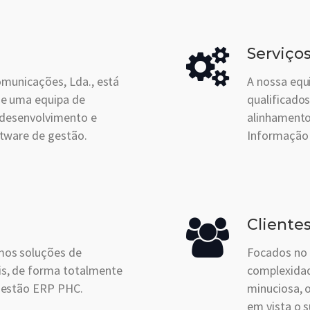
Serviço
omunicações, Lda., está
A nossa equ
ne uma equipa de
qualificados
 desenvolvimento e
alinhamento
tware de gestão.
Informação 
Cliente
os soluções de
Focados no 
s, de forma totalmente
complexidad
gestão ERP PHC.
minuciosa, 
em vista o 