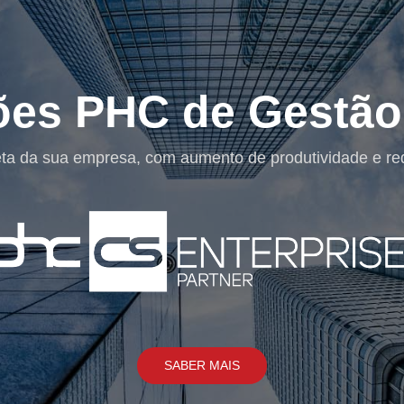
Soluções de 
Uma Solução de Segurança bem concebida torna-se fu
sistemas e soluções por nós
SABER MAIS