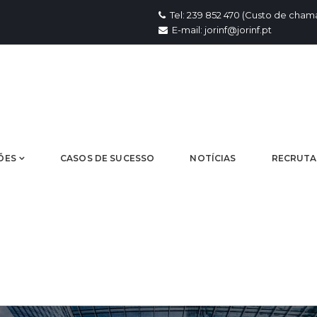
Tel: 239 852 470 (Custo de chama
E-mail: jorinf@jorinf.pt
ÕES
CASOS DE SUCESSO
NOTÍCIAS
RECRUT