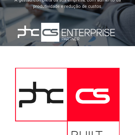
A gestão completa da sua empresa, com aumento da
produtividade e redução de custos.