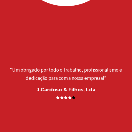
“Um obrigado por todo o trabalho, profissionalismo e
dedicação para com a nossa empresa!”
J.Cardoso & Filhos, Lda
a
“
. ”
e