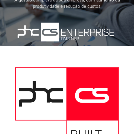
A gestão completa da sua empresa, com aumento da
produtividade e redução de custos.