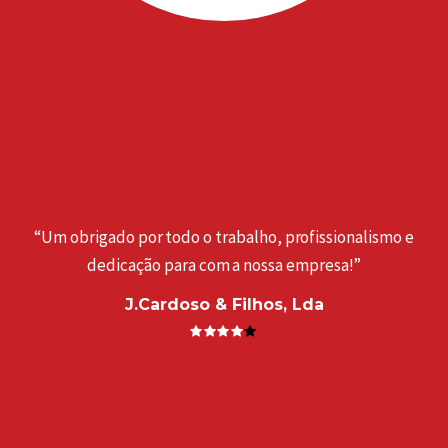
“Um obrigado por todo o trabalho, profissionalismo e
dedicação para com a nossa empresa!”
J.Cardoso & Filhos, Lda
a
“
. ”
e