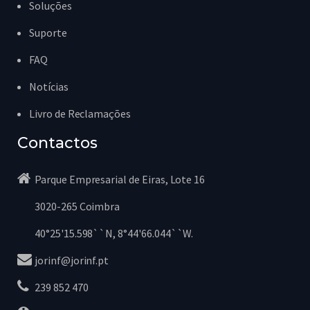
Soluções
Suporte
FAQ
Notícias
Livro de Reclamações
Contactos
Parque Empresarial de Eiras, Lote 16
3020-265 Coimbra
40°25'15.598``N, 8°44'66.044``W.
jorinf@jorinf.pt
239 852 470