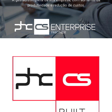
A gestão completa da sua empresa, com aumento da
produtividade e redução de custos.