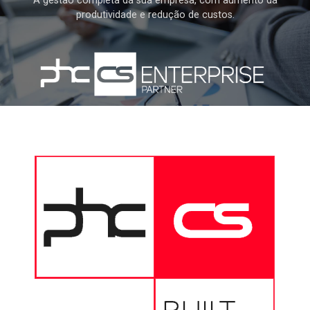
A gestão completa da sua empresa, com aumento da
produtividade e redução de custos.