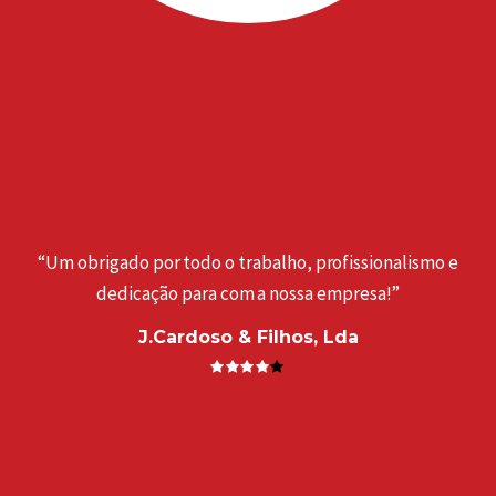
“Um obrigado por todo o trabalho, profissionalismo e
dedicação para com a nossa empresa!”
J.Cardoso & Filhos, Lda
a
“
. ”
e