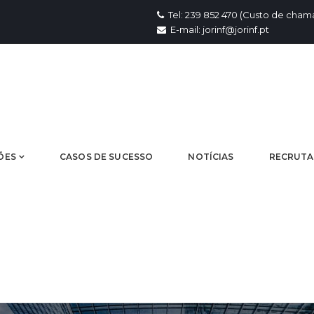
Tel: 239 852 470 (Custo de chama
E-mail: jorinf@jorinf.pt
ÕES
CASOS DE SUCESSO
NOTÍCIAS
RECRUT