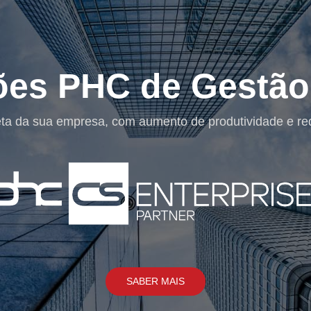
Soluções 
Uma Solução de Segurança bem concebida t
sistemas e soluçõ
S