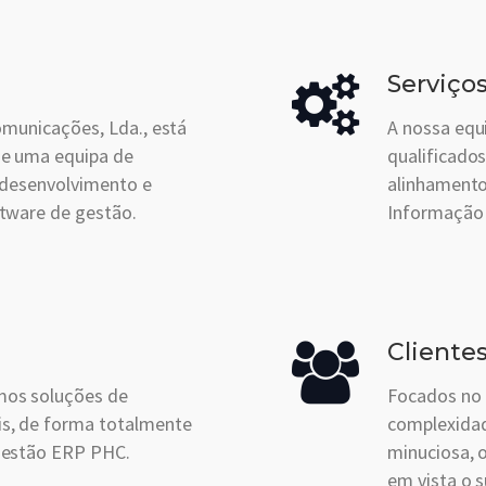
Serviço
omunicações, Lda., está
A nossa equ
ne uma equipa de
qualificados
 desenvolvimento e
alinhamento
tware de gestão.
Informação 
Cliente
os soluções de
Focados no 
s, de forma totalmente
complexidad
gestão ERP PHC.
minuciosa, 
em vista o 