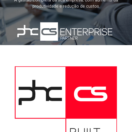
A gestão completa da sua empresa, com aumento da
produtividade e redução de custos.