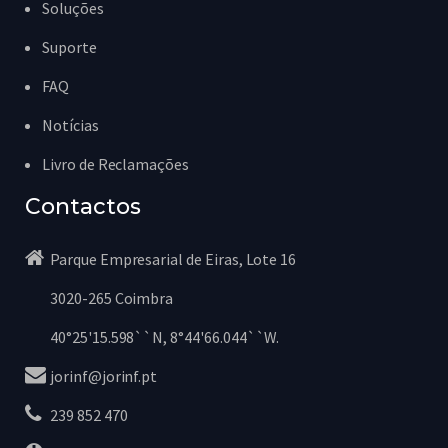
Soluções
Suporte
FAQ
Notícias
Livro de Reclamações
Contactos
Parque Empresarial de Eiras, Lote 16
3020-265 Coimbra
40°25'15.598``N, 8°44'66.044``W.
jorinf@jorinf.pt
239 852 470