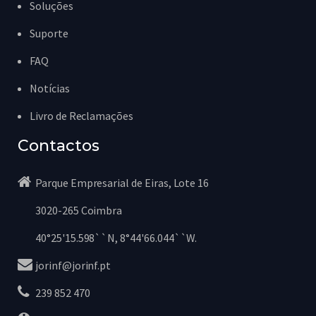
Soluções
Suporte
FAQ
Notícias
Livro de Reclamações
Contactos
Parque Empresarial de Eiras, Lote 16
3020-265 Coimbra
40°25'15.598``N, 8°44'66.044``W.
jorinf@jorinf.pt
239 852 470