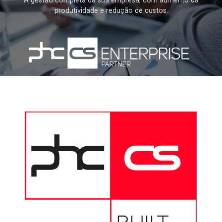
A gestão completa da sua empresa, com aumento da
produtividade e redução de custos.