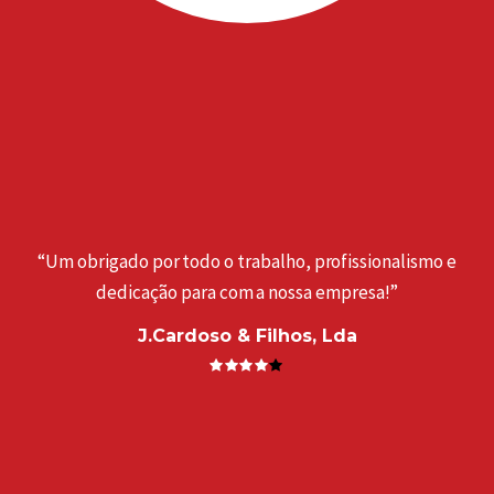
“Um obrigado por todo o trabalho, profissionalismo e
dedicação para com a nossa empresa!”
J.Cardoso & Filhos, Lda
a
“
. ”
e