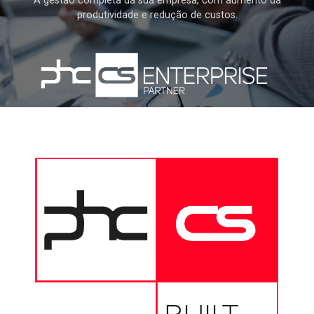
A gestão completa da sua empresa, com aumento da
produtividade e redução de custos.