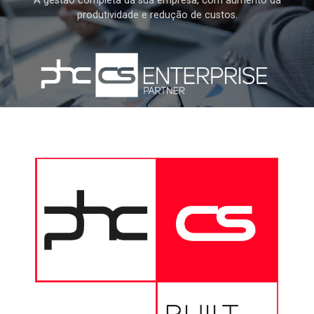
A gestão completa da sua empresa, com aumento da
produtividade e redução de custos.