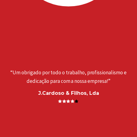
“Um obrigado por todo o trabalho, profissionalismo e
dedicação para com a nossa empresa!”
J.Cardoso & Filhos, Lda
a
“
. ”
e