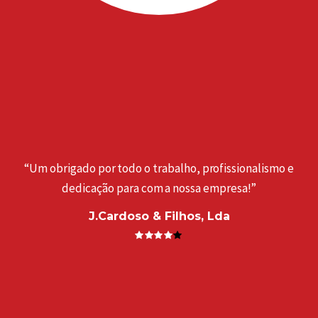
“Um obrigado por todo o trabalho, profissionalismo e
dedicação para com a nossa empresa!”
J.Cardoso & Filhos, Lda
a
“
. ”
e