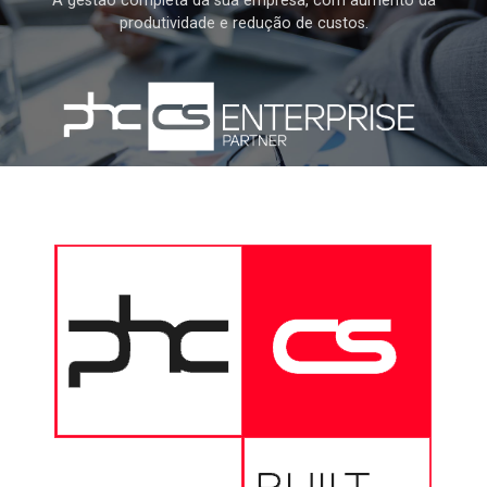
A gestão completa da sua empresa, com aumento da
produtividade e redução de custos.