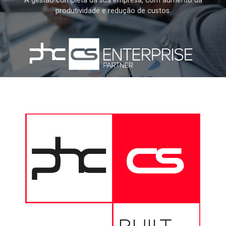
A gestão completa da sua empresa, com aumento da
produtividade e redução de custos.