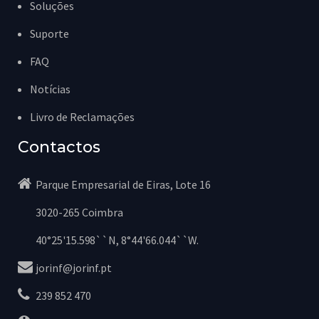
Soluções
Suporte
FAQ
Notícias
Livro de Reclamações
Contactos
Parque Empresarial de Eiras, Lote 16
3020-265 Coimbra
40°25'15.598``N, 8°44'66.044``W.
jorinf@jorinf.pt
239 852 470