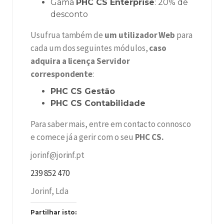
Gama
PHC CS Enterprise
: 20% de
desconto
Usufrua também de
um utilizador Web
para
cada um dos seguintes módulos,
caso
adquira a licença Servidor
correspondente
:
PHC CS Gestão
PHC CS Contabilidade
Para saber mais, entre em contacto connosco
e comece já a gerir com o seu
PHC CS.
jorinf@jorinf.pt
239 852 470
Jorinf, Lda
Partilhar isto: